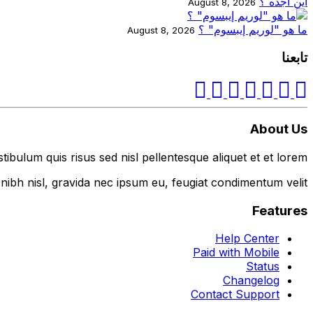
أين أجده ؟
August 8, 2026
ما هو "لوريم إيبسوم" ؟
August 8, 2026
تابعنا
About Us
tibulum quis risus sed nisl pellentesque aliquet et et lorem.
nibh nisl, gravida nec ipsum eu, feugiat condimentum velit.
Features
Help Center
Paid with Mobile
Status
Changelog
Contact Support