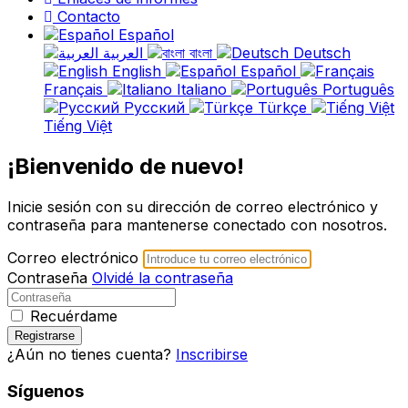
Contacto
Español
العربية
বাংলা
Deutsch
English
Español
Français
Italiano
Português
Русский
Türkçe
Tiếng Việt
¡Bienvenido de nuevo!
Inicie sesión con su dirección de correo electrónico y
contraseña para mantenerse conectado con nosotros.
Correo electrónico
Contraseña
Olvidé la contraseña
Recuérdame
Registrarse
¿Aún no tienes cuenta?
Inscribirse
Síguenos