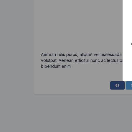
Aenean felis purus, aliquet vel malesuada eges
volutpat. Aenean efficitur nunc ac lectus pretiu
bibendum enim.