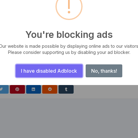
!
You're blocking ads
Our website is made possible by displaying online ads to our visitors
Please consider supporting us by disabling your ad blocker.
tas, iaculis ut odio. Sed posuere cursus fermentum. Aliquam erat
m, ut semper odio mattis. Aliquam sit amet sapien libero. Sed facilisis
I have disabled Adblock
No, thanks!