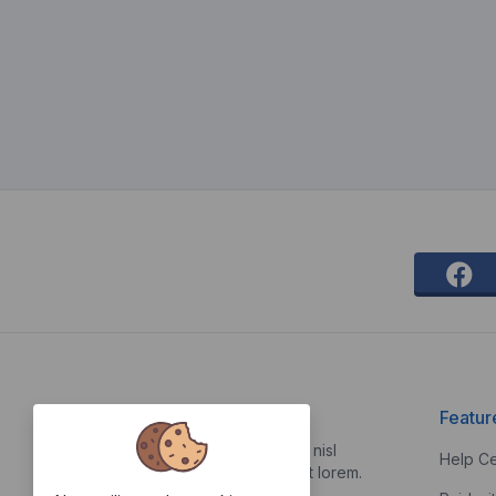
About Us
Featur
Vestibulum quis risus sed nisl
Help Ce
pellentesque aliquet et et lorem.