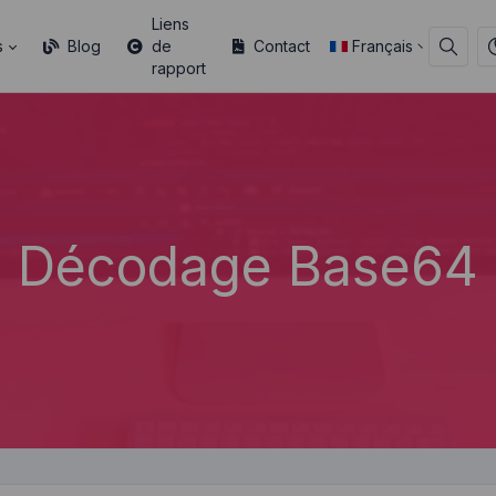
Liens
s
Blog
de
Contact
Français
rapport
Décodage Base64