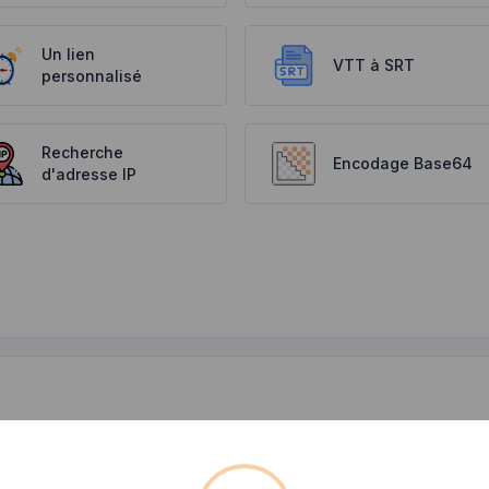
Un lien
VTT à SRT
personnalisé
Recherche
Encodage Base64
d'adresse IP