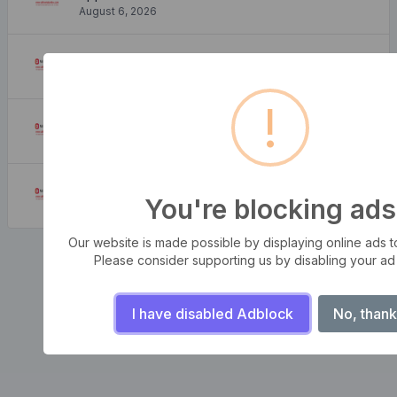
August 6, 2026
Où puis-je m'en procurer?
August 6, 2026
!
D'où vient-il?
August 6, 2026
Pourquoi l'utiliser?
You're blocking ads
August 6, 2026
Our website is made possible by displaying online ads to 
Please consider supporting us by disabling your ad
I have disabled Adblock
No, thank