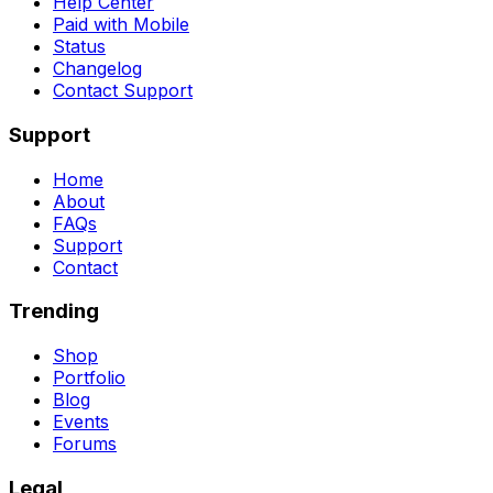
Help Center
Paid with Mobile
Status
Changelog
Contact Support
Support
Home
About
FAQs
Support
Contact
Trending
Shop
Portfolio
Blog
Events
Forums
Legal