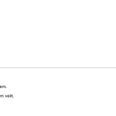
rem.
 velit.