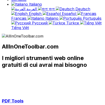
Italiano
العربية
বাংলা
Deutsch
English
Español
Français
Italiano
Português
Русский
Türkçe
Tiếng Việt
AllInOneToolbar.com
I migliori strumenti web online
gratuiti di cui avrai mai bisogno
PDF Tools