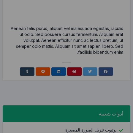
Aenean felis purus, aliquet vel malesu
ut odio. Sed posuere cursus ferm
volutpat. Aenean efficitur nunc 
semper odio mattis. Aliquam sit ame
fac
رة المصغرة