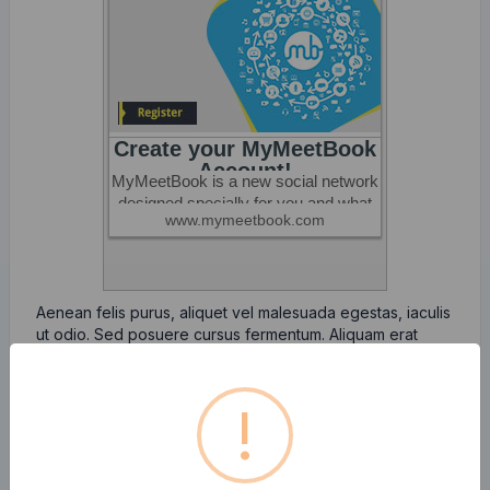
Aenean felis purus, aliquet vel malesuada egestas, iaculis
ut odio. Sed posuere cursus fermentum. Aliquam erat
volutpat. Aenean efficitur nunc ac lectus pretium, ut
semper odio mattis. Aliquam sit amet sapien libero. Sed
facilisis bibendum enim.
!