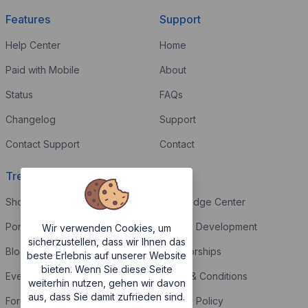
Features
Support
Help Center
Home
Paid with Mobile
About
Status
FAQs
Changelog
Support
Contact Support
Contact
Trending
Legal
Shop
Knowledge Center
Portfolio
Custom Development
Wir verwenden Cookies, um
sicherzustellen, dass wir Ihnen das
Blog
Sponsorships
beste Erlebnis auf unserer Website
bieten. Wenn Sie diese Seite
Events
Terms & Conditions
weiterhin nutzen, gehen wir davon
aus, dass Sie damit zufrieden sind.
Forums
Privacy Policy