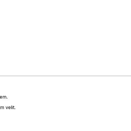
rem.
 velit.