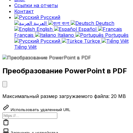
Ссылки на отчеты
Контакт
Русский
العربية
বাংলা
Deutsch
English
Español
Français
Italiano
Português
Русский
Türkçe
Tiếng Việt
Преобразование PowerPoint в PDF
Максимальный размер загружаемого файла: 20 MB
Использовать удаленный URL
Загрузить с устройства