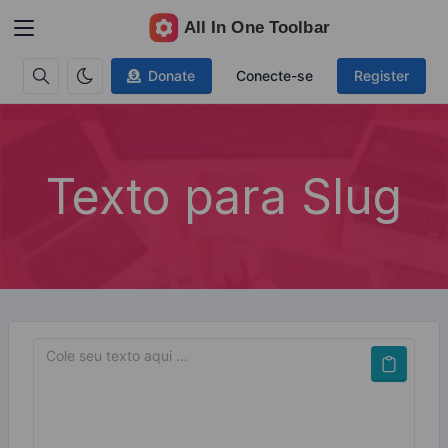
Donate
Conecte-se
Register
Texto para Slug