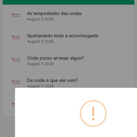
As tempestades das ondas
August 7, 2026
Apartamento lindo e aconchegante
August 7, 2026
Onde posso arranjar algum?
August 7, 2026
De onde é que ele vem?
August 7, 2026
Porque é que o usamos?
!
August 7, 2026