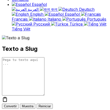
Español
العربية
বাংলা
Deutsch
English
Español
Français
Italiano
Português
Русский
Türkçe
Tiếng Việt
Texto a Slug
Convertir
Muestra
Reiniciar