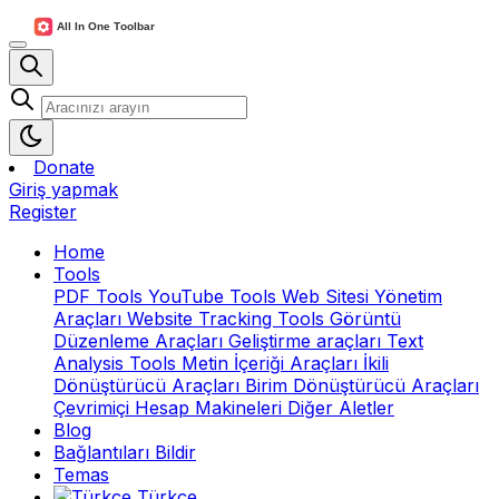
Donate
Giriş yapmak
Register
Home
Tools
PDF Tools
YouTube Tools
Web Sitesi Yönetim
Araçları
Website Tracking Tools
Görüntü
Düzenleme Araçları
Geliştirme araçları
Text
Analysis Tools
Metin İçeriği Araçları
İkili
Dönüştürücü Araçları
Birim Dönüştürücü Araçları
Çevrimiçi Hesap Makineleri
Diğer Aletler
Blog
Bağlantıları Bildir
Temas
Türkçe