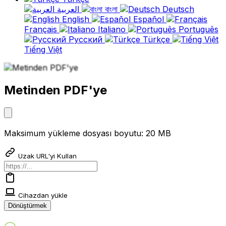
العربية
বাংলা
Deutsch
English
Español
Français
Italiano
Português
Русский
Türkçe
Tiếng Việt
Metinden PDF'ye
Maksimum yükleme dosyası boyutu: 20 MB
Uzak URL'yi Kullan
Cihazdan yükle
Dönüştürmek