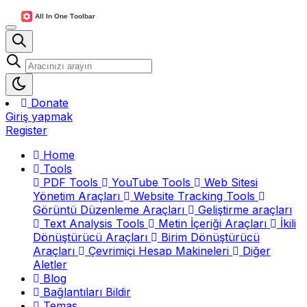
Donate
Giriş yapmak
Register
Home
Tools
PDF Tools
YouTube Tools
Web Sitesi
Yönetim Araçları
Website Tracking Tools
Görüntü Düzenleme Araçları
Geliştirme araçları
Text Analysis Tools
Metin İçeriği Araçları
İkili
Dönüştürücü Araçları
Birim Dönüştürücü
Araçları
Çevrimiçi Hesap Makineleri
Diğer
Aletler
Blog
Bağlantıları Bildir
Temas