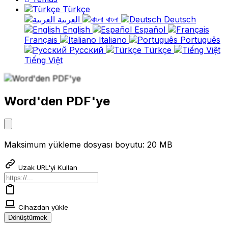
Türkçe
العربية
বাংলা
Deutsch
English
Español
Français
Italiano
Português
Русский
Türkçe
Tiếng Việt
Word'den PDF'ye
Maksimum yükleme dosyası boyutu: 20 MB
Uzak URL'yi Kullan
Cihazdan yükle
Dönüştürmek