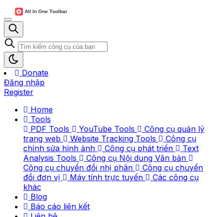
Donate
Đăng nhập
Register
Home
Tools
PDF Tools
YouTube Tools
Công cụ quản lý
trang web
Website Tracking Tools
Công cụ
chỉnh sửa hình ảnh
Công cụ phát triển
Text
Analysis Tools
Công cụ Nội dung Văn bản
Công cụ chuyển đổi nhị phân
Công cụ chuyển
đổi đơn vị
Máy tính trực tuyến
Các công cụ
khác
Blog
Báo cáo liên kết
Liên hệ