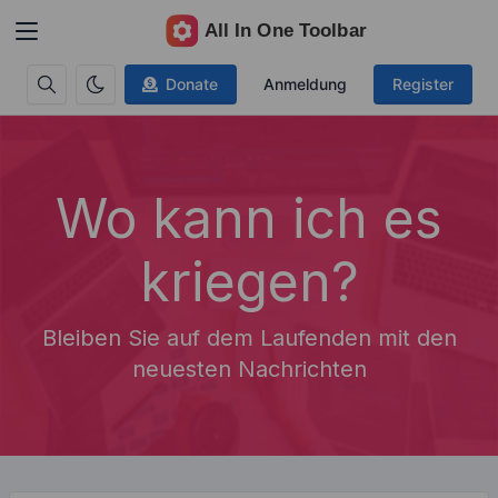
Donate
Anmeldung
Register
Wo kann ich es
kriegen?
Bleiben Sie auf dem Laufenden mit den
neuesten Nachrichten