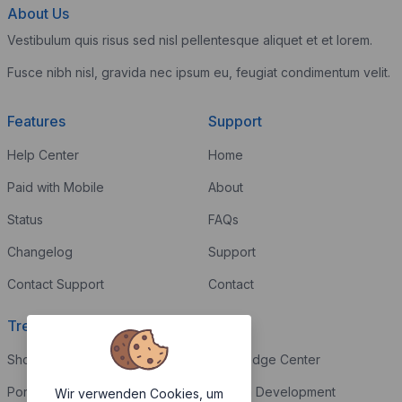
About Us
Vestibulum quis risus sed nisl pellentesque aliquet et et lorem.
Fusce nibh nisl, gravida nec ipsum eu, feugiat condimentum velit.
Features
Support
Help Center
Home
Paid with Mobile
About
Status
FAQs
Changelog
Support
Contact Support
Contact
Trending
Legal
Shop
Knowledge Center
Portfolio
Custom Development
Wir verwenden Cookies, um