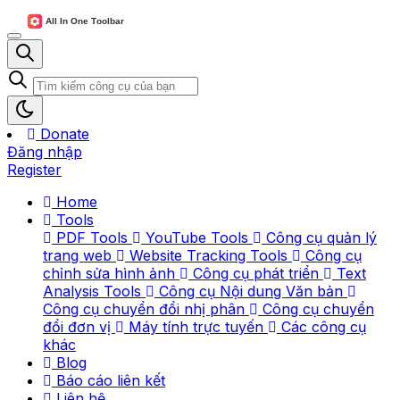
Donate
Đăng nhập
Register
Home
Tools
PDF Tools
YouTube Tools
Công cụ quản lý
trang web
Website Tracking Tools
Công cụ
chỉnh sửa hình ảnh
Công cụ phát triển
Text
Analysis Tools
Công cụ Nội dung Văn bản
Công cụ chuyển đổi nhị phân
Công cụ chuyển
đổi đơn vị
Máy tính trực tuyến
Các công cụ
khác
Blog
Báo cáo liên kết
Liên hệ