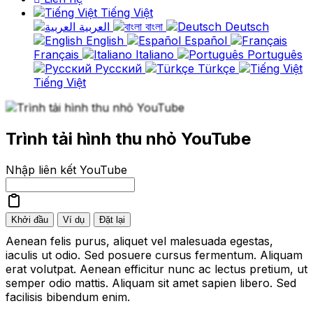
Tiếng Việt
العربية
বাংলা
Deutsch
English
Español
Français
Italiano
Português
Русский
Türkçe
Tiếng Việt
Trình tải hình thu nhỏ YouTube
Nhập liên kết YouTube
Khởi đầu
Ví dụ
Đặt lại
Aenean felis purus, aliquet vel malesuada egestas,
iaculis ut odio. Sed posuere cursus fermentum. Aliquam
erat volutpat. Aenean efficitur nunc ac lectus pretium, ut
semper odio mattis. Aliquam sit amet sapien libero. Sed
facilisis bibendum enim.