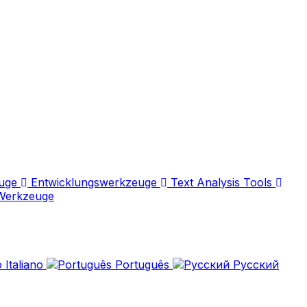
euge
Entwicklungswerkzeuge
Text Analysis Tools
Werkzeuge
Italiano
Português
Русский