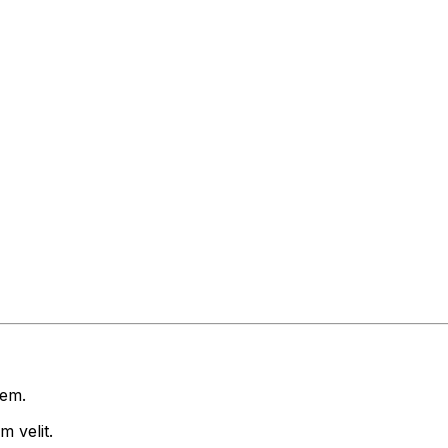
rem.
 velit.