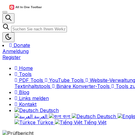
Donate
Anmeldung
Register
Home
Tools
PDF Tools
YouTube Tools
Website-Verwaltung
Textinhaltstools
Binäre Konverter-Tools
Tools z
Blog
Links melden
Kontakt
Deutsch
العربية
বাংলা
Deutsch
Türkçe
Tiếng Việt