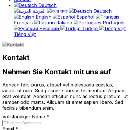
Deutsch
العربية
বাংলা
Deutsch
English
Español
Français
Italiano
Português
Русский
Türkçe
Tiếng Việt
Kontakt
Nehmen Sie Kontakt mit uns auf
Aenean felis purus, aliquet vel malesuada egestas,
iaculis ut odio. Sed posuere cursus fermentum. Aliquam
erat volutpat. Aenean efficitur nunc ac lectus pretium, ut
semper odio mattis. Aliquam sit amet sapien libero. Sed
facilisis bibendum enim.
Vollständiger Name *
Email *