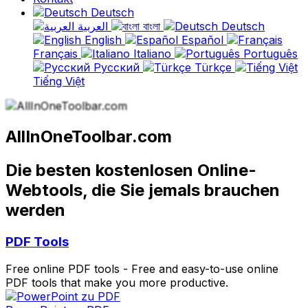
Deutsch
العربية
বাংলা
Deutsch
English
Español
Français
Italiano
Português
Русский
Türkçe
Tiếng Việt
AllInOneToolbar.com
Die besten kostenlosen Online-
Webtools, die Sie jemals brauchen
werden
PDF Tools
Free online PDF tools - Free and easy-to-use online
PDF tools that make you more productive.