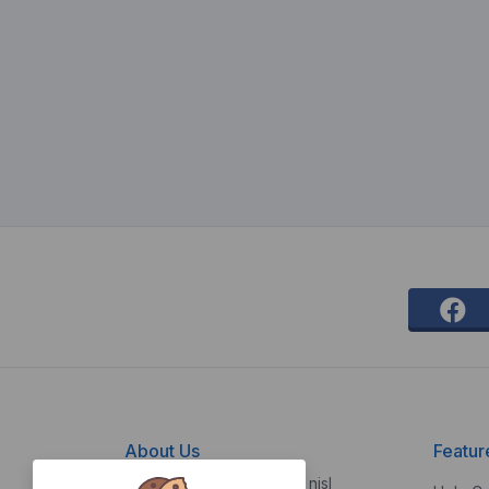
About Us
Featur
Vestibulum quis risus sed nisl