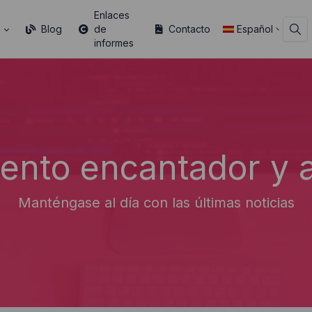
Enlaces
s
Blog
de
Contacto
Español
informes
ento encantador y 
Manténgase al día con las últimas noticias