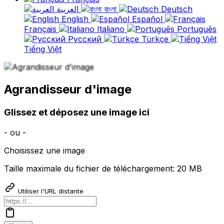
العربية
বাংলা
Deutsch
English
Español
Français
Italiano
Português
Русский
Türkçe
Tiếng Việt
Agrandisseur d'image
Glissez et déposez une image ici
- ou -
Choisissez une image
Taille maximale du fichier de téléchargement: 20 MB
Utiliser l'URL distante