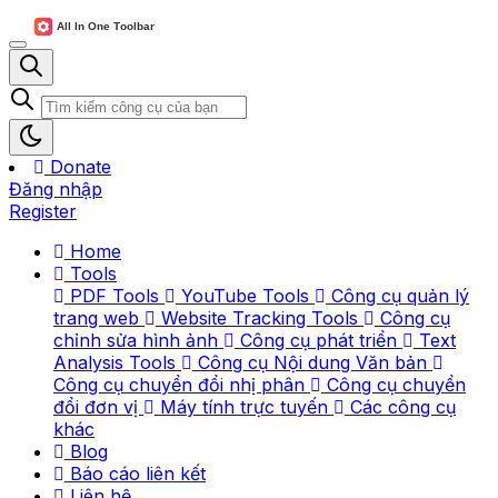
Donate
Đăng nhập
Register
Home
Tools
PDF Tools
YouTube Tools
Công cụ quản lý
trang web
Website Tracking Tools
Công cụ
chỉnh sửa hình ảnh
Công cụ phát triển
Text
Analysis Tools
Công cụ Nội dung Văn bản
Công cụ chuyển đổi nhị phân
Công cụ chuyển
đổi đơn vị
Máy tính trực tuyến
Các công cụ
khác
Blog
Báo cáo liên kết
Liên hệ