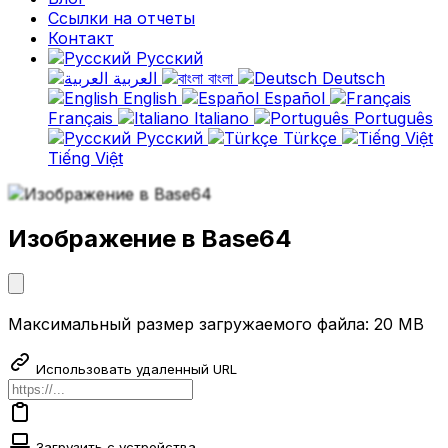
Ссылки на отчеты
Контакт
Русский
العربية
বাংলা
Deutsch
English
Español
Français
Italiano
Português
Русский
Türkçe
Tiếng Việt
Изображение в Base64
Максимальный размер загружаемого файла: 20 MB
Использовать удаленный URL
Загрузить с устройства