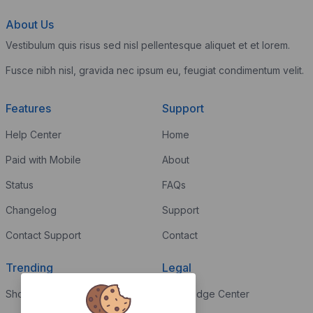
About Us
Vestibulum quis risus sed nisl pellentesque aliquet et et lorem.
Fusce nibh nisl, gravida nec ipsum eu, feugiat condimentum velit.
Features
Support
Help Center
Home
Paid with Mobile
About
Status
FAQs
Changelog
Support
Contact Support
Contact
Trending
Legal
Shop
Knowledge Center