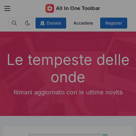
Donate
Accedere
Register
Le tempeste delle
onde
Rimani aggiornato con le ultime novità