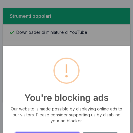
Strumenti popolari
Downloader di miniature di YouTube
Immagine su Base64
!
Trova ID Facebook
Ricerca indirizzo IP
You're blocking ads
Qual è il mio IP
Our website is made possible by displaying online ads to
our visitors. Please consider supporting us by disabling
your ad blocker.