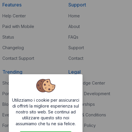
Features
Support
Help Center
Home
Paid with Mobile
About
Status
FAQs
Changelog
Support
Contact Support
Contact
Trending
Legal
Shop
Knowledge Center
Portfolio
Custom Development
Utilizziamo i cookie per assicurarci
Blog
Sponsorships
di offrirti la migliore esperienza sul
nostro sito web. Se continui ad
Events
Terms & Conditions
utilizzare questo sito noi
assumiamo che tu ne sia felice.
Forums
Privacy Policy