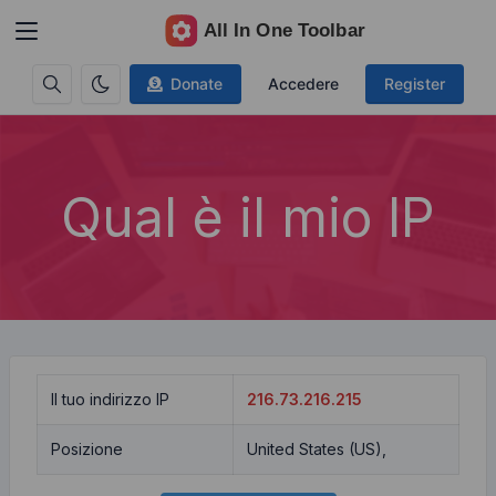
Donate
Accedere
Register
Qual è il mio IP
Il tuo indirizzo IP
216.73.216.215
Posizione
United States (US),