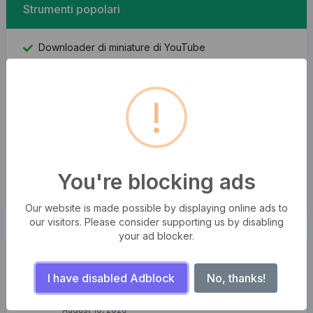
Strumenti popolari
Downloader di miniature di YouTube
Immagine su Base64
!
Trova ID Facebook
Ricerca indirizzo IP
You're blocking ads
Qual è il mio IP
Our website is made possible by displaying online ads to
our visitors. Please consider supporting us by disabling
your ad blocker.
messaggi recenti
I have disabled Adblock
No, thanks!
Le tempeste delle onde
August 10, 2026