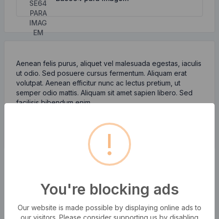
Aenean felis purus, aliquet vel malesuada egestas, iaculis
ut odio. Sed posuere cursus fermentum. Aliquam erat
volutpat. Aenean efficitur nunc ac lectus pretium, ut
semper odio mattis. Aliquam sit amet sapien libero. Sed
facilisis bibendum enim.
!
You're blocking ads
Our website is made possible by displaying online ads to
our visitors. Please consider supporting us by disabling