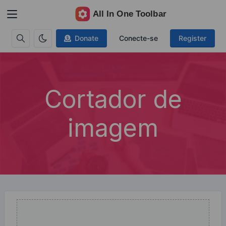
Donate
Conecte-se
Register
Cortador de
imagem