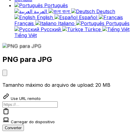
Português
العربية
বাংলা
Deutsch
English
Español
Français
Italiano
Português
Русский
Türkçe
Tiếng Việt
PNG para JPG
Tamanho máximo do arquivo de upload: 20 MB
Use URL remoto
Carregar do dispositivo
Converter