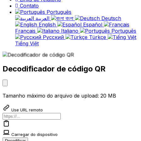
Contato
Português
العربية
বাংলা
Deutsch
English
Español
Français
Italiano
Português
Русский
Türkçe
Tiếng Việt
Decodificador de código QR
Tamanho máximo do arquivo de upload: 20 MB
Use URL remoto
Carregar do dispositivo
Decodificar