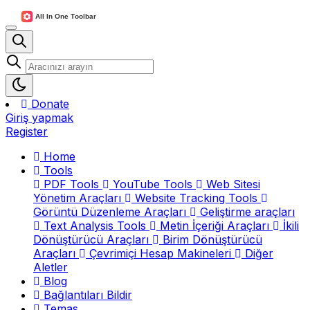
Donate
Giriş yapmak
Register
Home
Tools
PDF Tools
YouTube Tools
Web Sitesi
Yönetim Araçları
Website Tracking Tools
Görüntü Düzenleme Araçları
Geliştirme araçları
Text Analysis Tools
Metin İçeriği Araçları
İkili
Dönüştürücü Araçları
Birim Dönüştürücü
Araçları
Çevrimiçi Hesap Makineleri
Diğer
Aletler
Blog
Bağlantıları Bildir
Temas