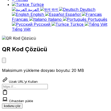
Türkçe
العربية
বাংলা
Deutsch
English
Español
Français
Italiano
Português
Русский
Türkçe
Tiếng Việt
QR Kod Çözücü
Maksimum yükleme dosyası boyutu: 20 MB
Uzak URL'yi Kullan
Cihazdan yükle
kodunu çöz