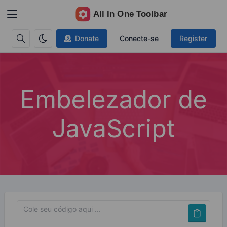
Donate
Conecte-se
Register
Embelezador de
JavaScript