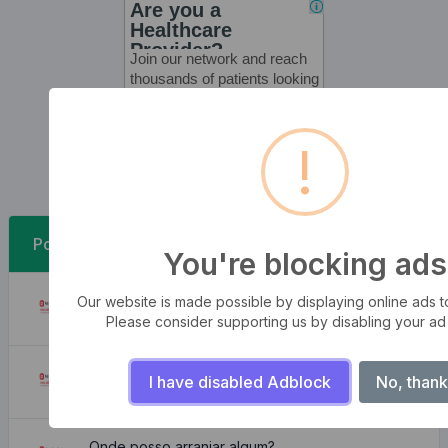
!
Postagens recentes
You're blocking ads
As tempestades das ondas
Our website is made possible by displaying online ads to 
August 6, 2026
Please consider supporting us by disabling your ad
Apartamento lindo e aconchegante
I have disabled Adblock
No, thank
August 6, 2026
Onde posso arranjar algum?