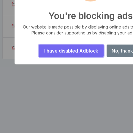
Nereden Bulabilirim?
August 7, 2026
You're blocking ads
Nereden Gelir?
Our website is made possible by displaying online ads to 
August 7, 2026
Please consider supporting us by disabling your ad
Neden Kullanırız?
I have disabled Adblock
No, thank
August 7, 2026