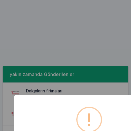
yakın zamanda Gönderilenler
Dalgaların fırtınaları
August 7, 2026
!
Güzel ve rahat daire
August 7, 2026