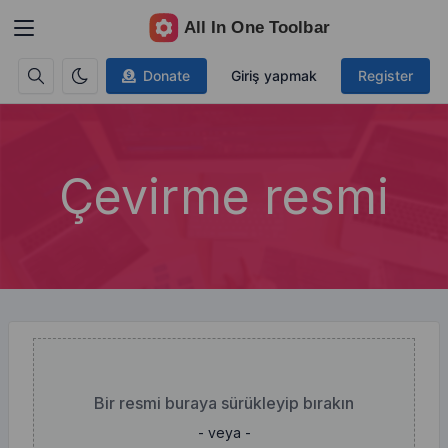
Donate
Giriş yapmak
Register
Çevirme resmi
Bir resmi buraya sürükleyip bırakın
- veya -