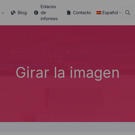
Enlaces
s
Blog
de
Contacto
Español
informes
Girar la imagen