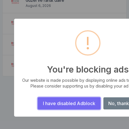
Güzel ve rahat daire
August 6, 2026
Nereden Bulabilirim?
August 6, 2026
!
Nereden Gelir?
August 6, 2026
Neden Kullanırız?
You're blocking ads
August 6, 2026
Our website is made possible by displaying online ads to 
Please consider supporting us by disabling your ad
I have disabled Adblock
No, thank