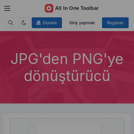
Donate
Giriş yapmak
Register
JPG'den PNG'ye
dönüştürücü