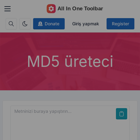
Donate
Giriş yapmak
Register
MD5 üreteci