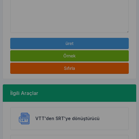
üret
Örnek
Sıfırla
İlgili Araçlar
VTT'den SRT'ye dönüştürücü