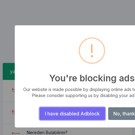
!
yakın zamanda Gönderilenler
You're blocking ads
Dalgaların fırtınaları
Our website is made possible by displaying online ads to 
August 6, 2026
Please consider supporting us by disabling your ad
Güzel ve rahat daire
I have disabled Adblock
No, thank
August 6, 2026
Nereden Bulabilirim?