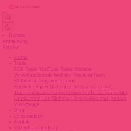
Donate
Anmeldung
Register
Home
Tools
PDF Tools
YouTube Tools
Website-
Verwaltungstools
Website Tracking Tools
Bildbearbeitungswerkzeuge
Entwicklungswerkzeuge
Text Analysis Tools
Textinhaltstools
Binäre Konverter-Tools
Tools zum
Umrechnen von Einheiten
Online-Rechner
Andere
Werkzeuge
Blog
Links melden
Kontakt
Deutsch