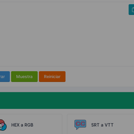
rar
Muestra
Reiniciar
HEX a RGB
SRT a VTT