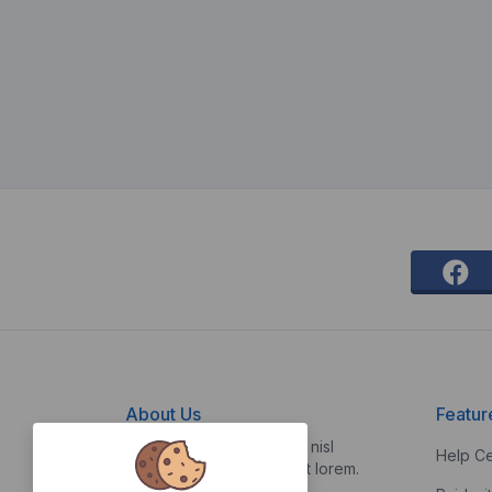
About Us
Featur
Vestibulum quis risus sed nisl
Help Ce
pellentesque aliquet et et lorem.