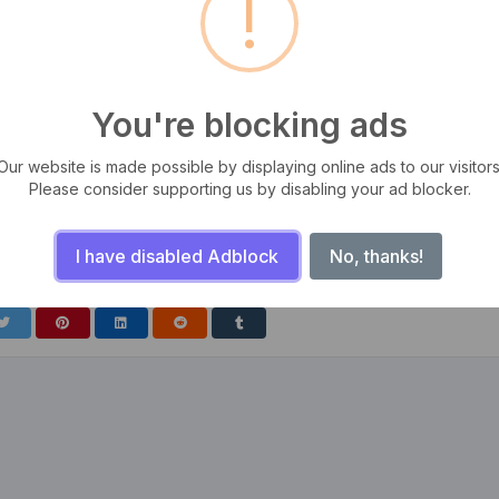
!
You're blocking ads
Our website is made possible by displaying online ads to our visitors
Please consider supporting us by disabling your ad blocker.
tas, iaculis ut odio. Sed posuere cursus fermentum. Aliquam erat
m, ut semper odio mattis. Aliquam sit amet sapien libero. Sed facilisis
I have disabled Adblock
No, thanks!