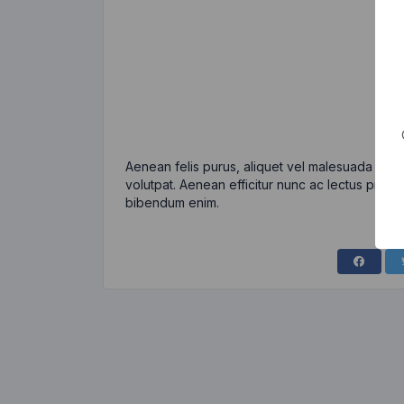
Aenean felis purus, aliquet vel malesuada eges
volutpat. Aenean efficitur nunc ac lectus pretiu
bibendum enim.