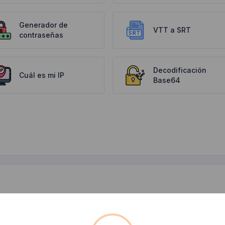
Generador de
VTT a SRT
contraseñas
Decodificación
Cuál es mi IP
Base64