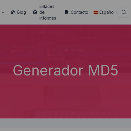
Enlaces
s
Blog
de
Contacto
Español
informes
Generador MD5