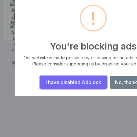
Nó đến từ đâu?
!
August 7, 2026
Tại sao lại sử dụng nó?
August 7, 2026
You're blocking ads
Our website is made possible by displaying online ads to 
Please consider supporting us by disabling your ad
I have disabled Adblock
No, thank