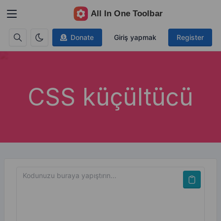
Donate
Giriş yapmak
Register
CSS küçültücü