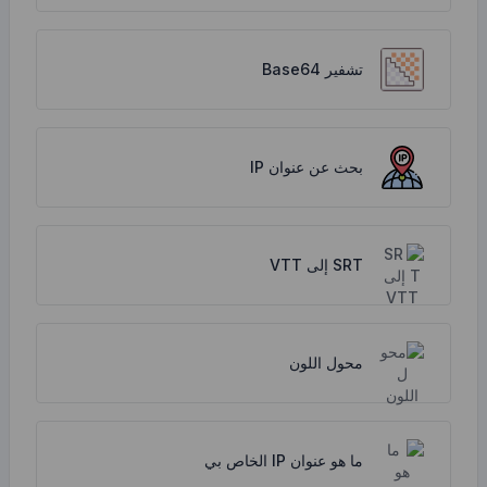
تشفير Base64
بحث عن عنوان IP
SRT إلى VTT
محول اللون
ما هو عنوان IP الخاص بي