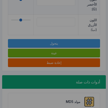
الأخضر
(G):
اللون
الأزرق
(ب):
يتحول
عينة
إعادة ضبط
أدوات ذات صلة
مولد MD5