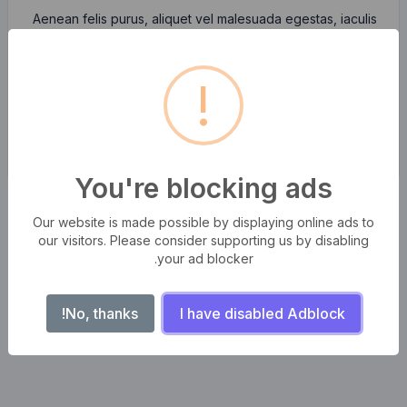
Aenean felis purus, aliquet vel malesuada egestas, iaculis
ut odio. Sed posuere cursus fermentum. Aliquam erat
volutpat. Aenean efficitur nunc ac lectus pretium, ut
semper odio mattis. Aliquam sit amet sapien libero. Sed
!
facilisis bibendum enim.
You're blocking ads
Our website is made possible by displaying online ads to
our visitors. Please consider supporting us by disabling
your ad blocker.
No, thanks!
I have disabled Adblock