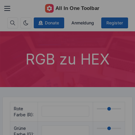
Donate
Anmeldung
Register
RGB zu HEX
Rote
Farbe (R):
Grüne
Farbe (G):