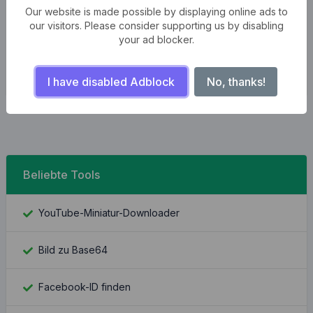
volutpat. Aenean efficitur nunc ac lectus pretium, ut
Our website is made possible by displaying online ads to
semper odio mattis. Aliquam sit amet sapien libero. Sed
our visitors. Please consider supporting us by disabling
facilisis bibendum enim.
your ad blocker.
I have disabled Adblock
No, thanks!
Beliebte Tools
YouTube-Miniatur-Downloader
Bild zu Base64
Facebook-ID finden