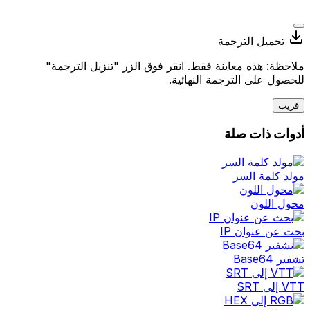
تحميل الترجمة
ملاحظة: هذه معاينة فقط. انقر فوق الزر "تنزيل الترجمة"
للحصول على الترجمة النهائية.
قريب
أدوات ذات صلة
مولد كلمة السر
محول اللون
بحث عن عنوان IP
تشفير Base64
VTT إلى SRT