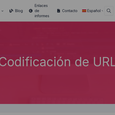
Enlaces
s
Blog
de
Contacto
Español
informes
Codificación de UR