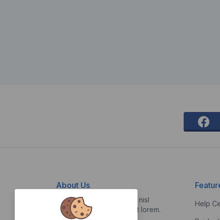
About Us
Featur
Vestibulum quis risus sed nisl
Help Ce
pellentesque aliquet et et lorem.