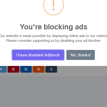
!
You're blocking ads
Our website is made possible by displaying online ads to our visitors
Please consider supporting us by disabling your ad blocker.
tas, iaculis ut odio. Sed posuere cursus fermentum. Aliquam erat
m, ut semper odio mattis. Aliquam sit amet sapien libero. Sed facilisis
I have disabled Adblock
No, thanks!