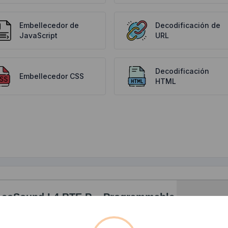
Embellecedor de
Decodificación de
JavaScript
URL
Decodificación
Embellecedor CSS
HTML