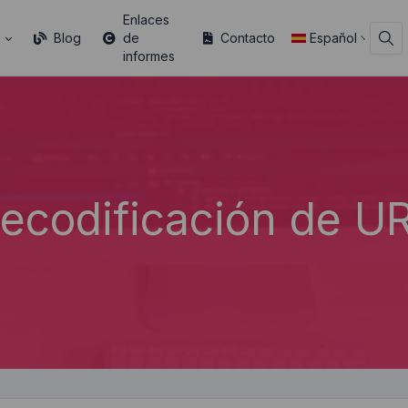
Enlaces
s
Blog
de
Contacto
Español
informes
ecodificación de U