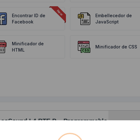
Encontrar ID de
Embellecedor de
Facebook
JavaScript
Minificador de
Minificador de CSS
HTML