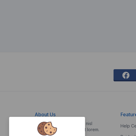
About Us
Featur
Vestibulum quis risus sed nisl
Help Ce
pellentesque aliquet et et lorem.