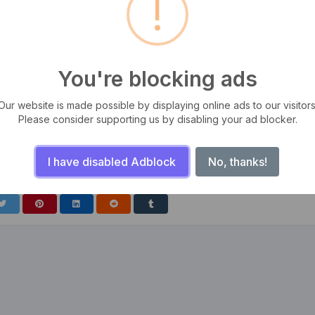
!
You're blocking ads
Our website is made possible by displaying online ads to our visitors
Please consider supporting us by disabling your ad blocker.
tas, iaculis ut odio. Sed posuere cursus fermentum. Aliquam erat
m, ut semper odio mattis. Aliquam sit amet sapien libero. Sed facilisis
I have disabled Adblock
No, thanks!