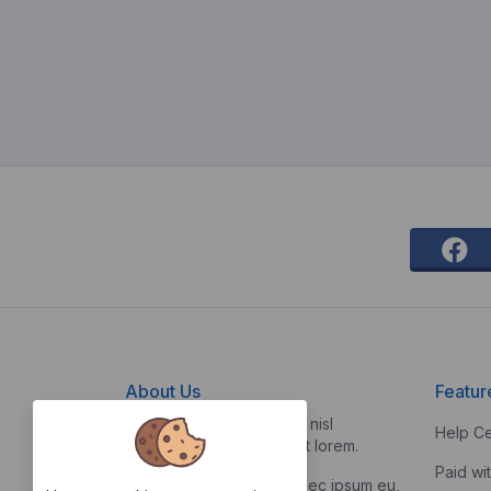
About Us
Featur
Vestibulum quis risus sed nisl
Help Ce
pellentesque aliquet et et lorem.
Paid wi
Fusce nibh nisl, gravida nec ipsum eu,