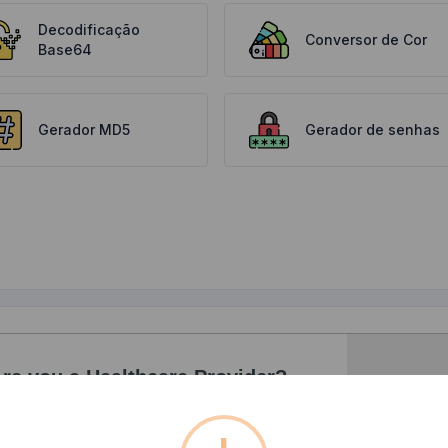
Decodificação
Conversor de Cor
Base64
Gerador MD5
Gerador de senhas