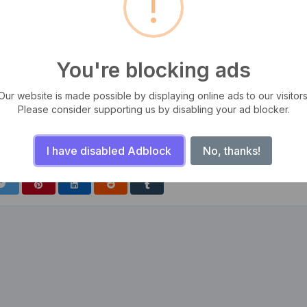
!
You're blocking ads
Our website is made possible by displaying online ads to our visitors
Please consider supporting us by disabling your ad blocker.
tas, iaculis ut odio. Sed posuere cursus fermentum. Aliquam erat
m, ut semper odio mattis. Aliquam sit amet sapien libero. Sed facilisis
I have disabled Adblock
No, thanks!