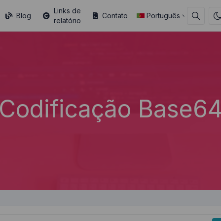
Links de
Blog
Contato
Português
relatório
Codificação Base6