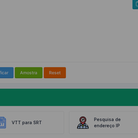
ficar
Amostra
Reset
Pesquisa de
VTT para SRT
endereço IP