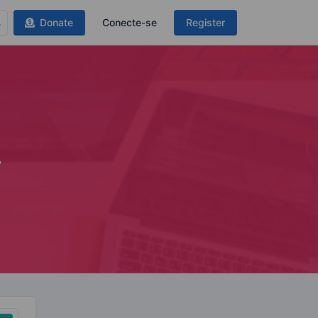
Donate
Conecte-se
Register
4