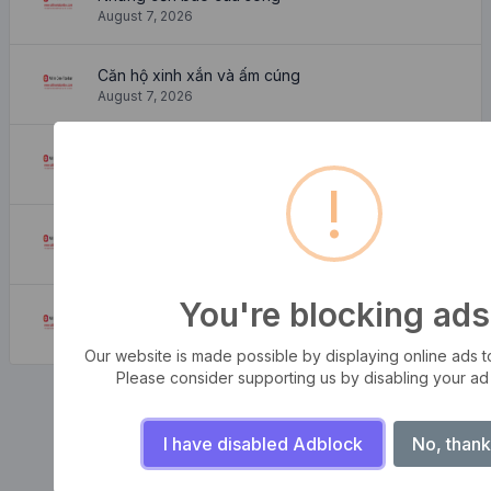
August 7, 2026
Căn hộ xinh xắn và ấm cúng
August 7, 2026
Làm thế nào để có nó?
August 7, 2026
!
Nó đến từ đâu?
August 7, 2026
You're blocking ads
Tại sao lại sử dụng nó?
August 7, 2026
Our website is made possible by displaying online ads to 
Please consider supporting us by disabling your ad
I have disabled Adblock
No, thank