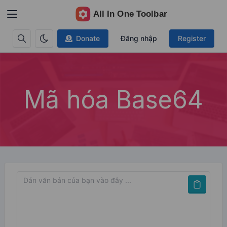
Donate
Đăng nhập
Register
Mã hóa Base64