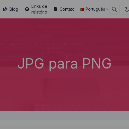
Links de
Blog
Contato
Português
relatório
JPG para PNG