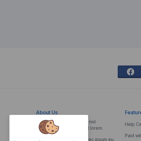
About Us
Featur
Vestibulum quis risus sed nisl
Help Ce
pellentesque aliquet et et lorem.
Paid wi
Fusce nibh nisl, gravida nec ipsum eu,