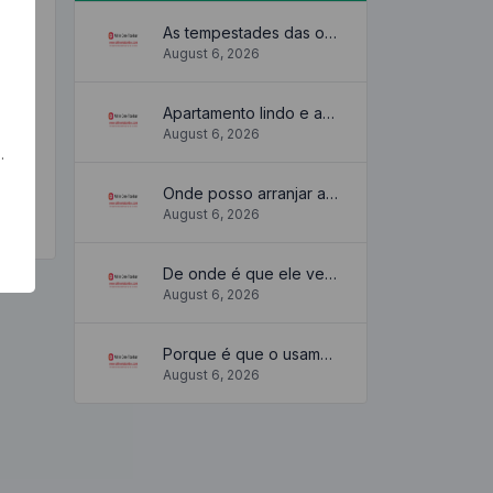
As tempestades das ondas
August 6, 2026
Apartamento lindo e aconchegante
August 6, 2026
.
Onde posso arranjar algum?
August 6, 2026
De onde é que ele vem?
August 6, 2026
Porque é que o usamos?
August 6, 2026