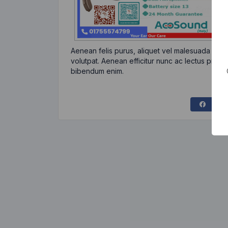
Aenean felis purus, aliquet vel malesuada eges
volutpat. Aenean efficitur nunc ac lectus pretiu
bibendum enim.