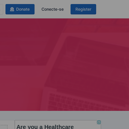
Donate
Conecte-se
Register