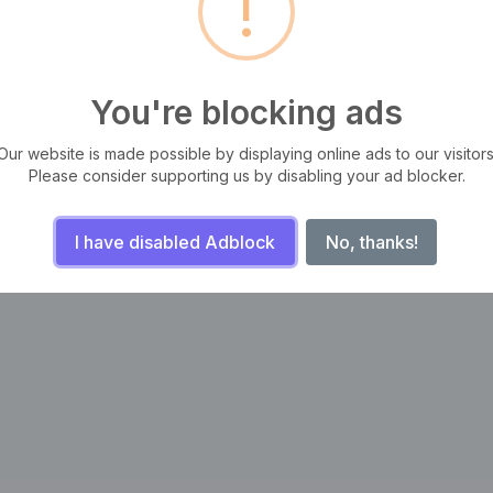
!
You're blocking ads
tas, iaculis ut odio. Sed posuere cursus fermentum. Aliquam erat
m, ut semper odio mattis. Aliquam sit amet sapien libero. Sed facilisis
Our website is made possible by displaying online ads to our visitors
Please consider supporting us by disabling your ad blocker.
I have disabled Adblock
No, thanks!