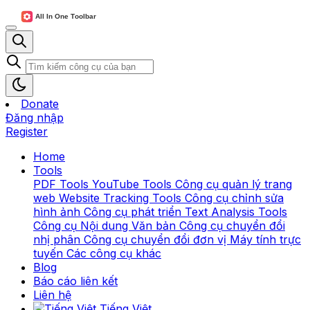
Donate
Đăng nhập
Register
Home
Tools
PDF Tools
YouTube Tools
Công cụ quản lý trang
web
Website Tracking Tools
Công cụ chỉnh sửa
hình ảnh
Công cụ phát triển
Text Analysis Tools
Công cụ Nội dung Văn bản
Công cụ chuyển đổi
nhị phân
Công cụ chuyển đổi đơn vị
Máy tính trực
tuyến
Các công cụ khác
Blog
Báo cáo liên kết
Liên hệ
Tiếng Việt