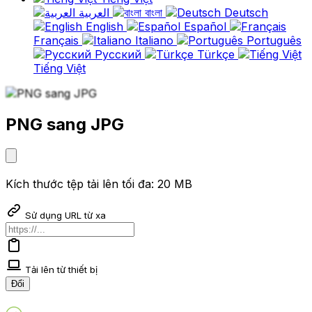
العربية
বাংলা
Deutsch
English
Español
Français
Italiano
Português
Русский
Türkçe
Tiếng Việt
PNG sang JPG
Kích thước tệp tải lên tối đa: 20 MB
Sử dụng URL từ xa
Tải lên từ thiết bị
Đổi