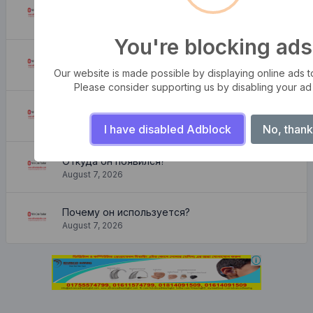
Штормы волн
August 7, 2026
You're blocking ads
Прекрасная и уютная квартира
August 7, 2026
Our website is made possible by displaying online ads to 
Please consider supporting us by disabling your ad
Где его взять?
August 7, 2026
I have disabled Adblock
No, thank
Откуда он появился?
August 7, 2026
Почему он используется?
August 7, 2026