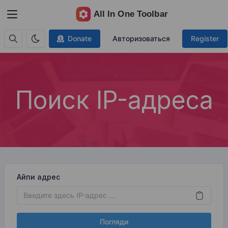
Donate
Авторизоваться
Register
Поиск IP-адреса
Айпи адрес
Погляди